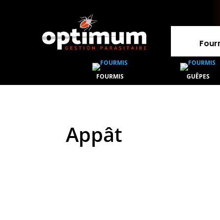
Four
FOURMIS
GUÊPES
Appât