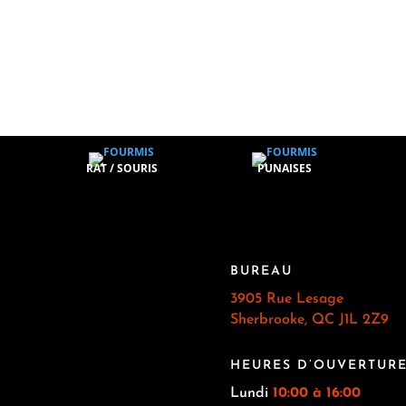
RAT / SOURIS
PUNAISES
BUREAU
3905 Rue Lesage
Sherbrooke, QC J1L 2Z9
HEURES D’OUVERTUR
Lundi
10:00 à 16:00