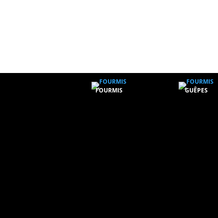
FOURMIS
GUÊPES