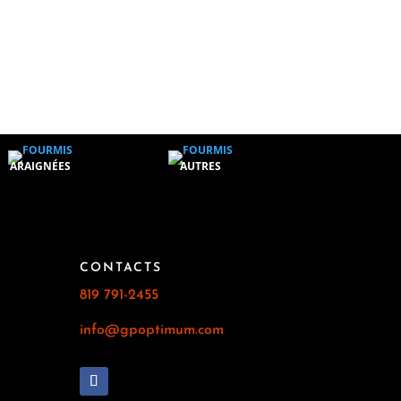
ARAIGNÉES
AUTRES
CONTACTS
819 791-2455
info@gpoptimum.com
E