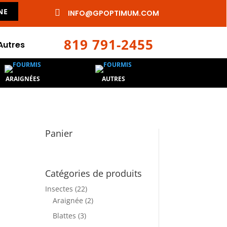
NE

INFO@GPOPTIMUM.COM
819 791-2455
Autres
ARAIGNÉES
AUTRES
Panier
Catégories de produits
Insectes
(22)
Araignée
(2)
Blattes
(3)