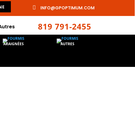
NE

INFO@GPOPTIMUM.COM
819 791-2455
Autres
ARAIGNÉES
AUTRES