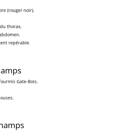
re (rouge/ noir),
du thorax,
l’abdomen.
ement repérable.
champs
fourmis Gate-Bois,
louses.
champs