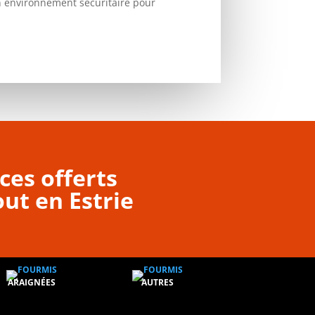
un environnement sécuritaire pour
ces offerts
ut en Estrie
ARAIGNÉES
AUTRES