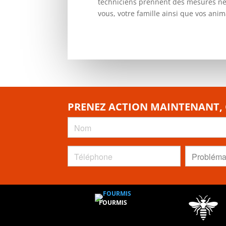
techniciens prennent des mesures néc
vous, votre famille ainsi que vos an
PRENEZ ACTION MAINTENANT,
FOURMIS