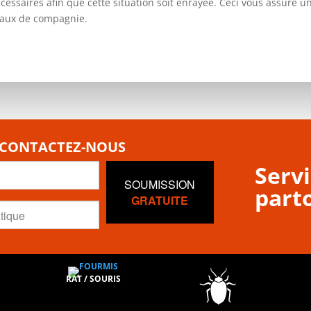
essaires afin que cette situation soit enrayée. Ceci vous assure 
imaux de compagnie.
 CONTACTEZ-NOUS
Servi
SOUMISSION
parto
GRATUITE
RAT / SOURIS