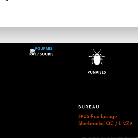
RAT / SOURIS
PUNAISES
BUREAU
3905 Rue Lesage
Sherbrooke, QC J1L 2Z9