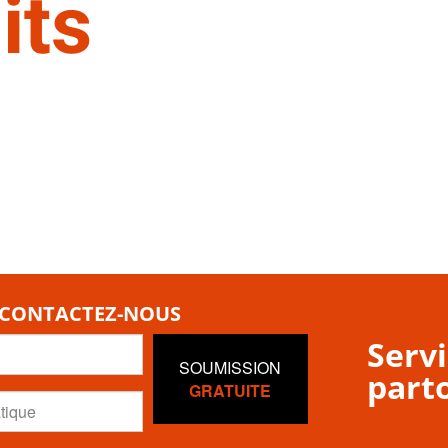
its
 CONTACTEZ-NOUS
Servi
SOUMISSION
parto
GRATUITE