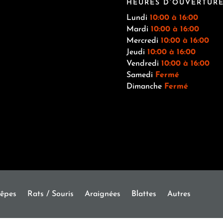
HEURES D’OUVERTUR
Lundi
10:00 à 16:00
Mardi
10:00 à 16:00
Mercredi
10:00 à 16:00
Jeudi
10:00
à 16:00
Vendredi
10:00
à 16:00
Samedi
Fermé
Dimanche
Fermé
êpes
Rats / Souris
Araignées
Blattes
Autres