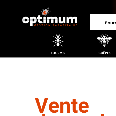
Four
FOURMIS
GUÊPES
Vente