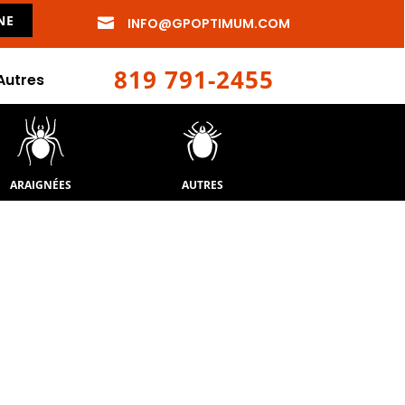
NE

INFO@GPOPTIMUM.COM
819 791-2455
Autres
ARAIGNÉES
AUTRES